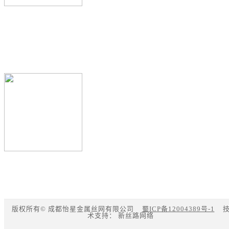
微信扫一扫
关注怡星公众号
微信扫一扫
添加微信号
版权所有© 成都怡星金属丝网有限公司
蜀ICP备12004389号-1
术支持：
新丝路网络