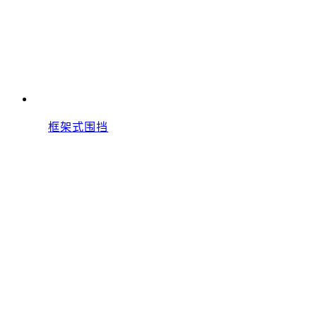
框架式围挡