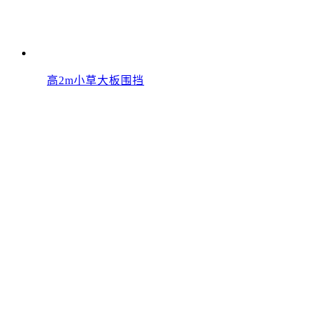
高2m小草大板围挡