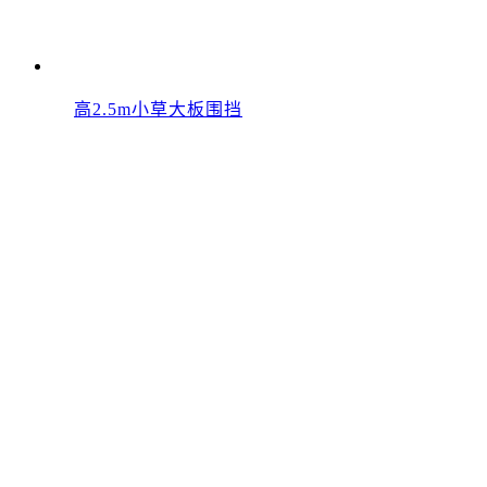
高2.5m小草大板围挡