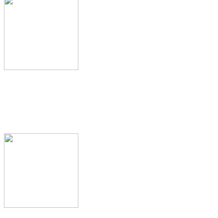
微信扫一扫
关注怡星公众号