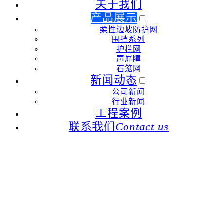
关于我们
产品展示
柔性边坡防护网
围挡系列
护栏网
声屏障
石笼网
新闻动态
公司新闻
行业新闻
工程案例
联系我们
Contact us